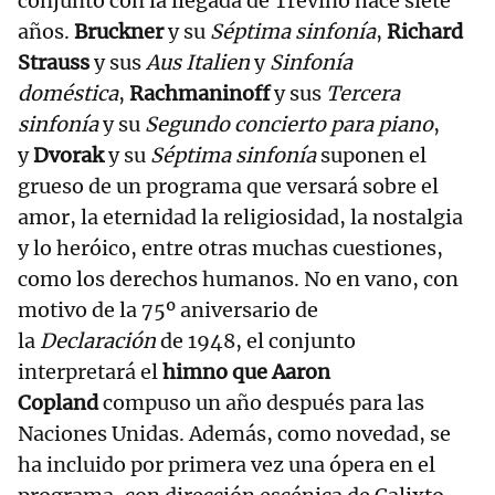
conjunto con la llegada de Treviño hace siete
años.
Bruckner
y su
Séptima sinfonía
,
Richard
Strauss
y sus
Aus Italien
y
Sinfonía
doméstica
,
Rachmaninoff
y sus
Tercera
sinfonía
y su
Segundo concierto para piano
,
y
Dvorak
y su
Séptima sinfonía
suponen el
grueso de un programa que versará sobre el
amor, la eternidad la religiosidad, la nostalgia
y lo heróico, entre otras muchas cuestiones,
como los derechos humanos. No en vano, con
motivo de la 75º aniversario de
la
Declaración
de 1948, el conjunto
interpretará el
himno que Aaron
Copland
compuso un año después para las
Naciones Unidas. Además, como novedad, se
ha incluido por primera vez una ópera en el