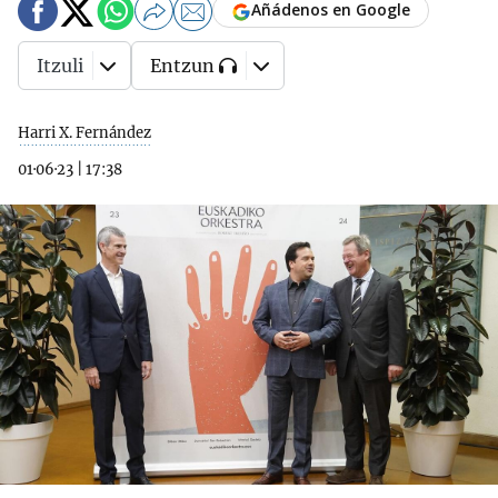
Añádenos en Google
Itzuli
Entzun
Harri X. Fernández
01·06·23
|
17:38