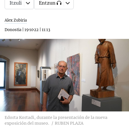
Itzuli
Entzun
Alex Zubiria
Donostia
|
19·10·22
|
11:13
Edorta Kortadi, durante la presentación de la nueva
exposición del museo.
RUBEN PLAZA