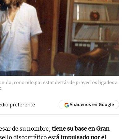
sonido, conocido por estar detrás de proyectos ligados a
K
dio preferente
Añádenos en Google
pesar de su nombre,
tiene su base en Gran
sello discográfico est
á impulsado por el