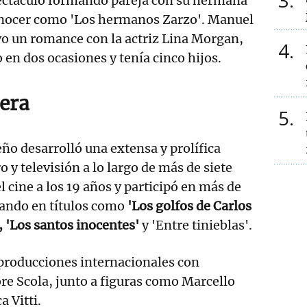
3
ectáculo formando pareja con su hermana
onocer como 'Los hermanos Zarzo'. Manuel
o un romance con la actriz Lina Morgan,
4
en dos ocasiones y tenía cinco hijos.
rera
5
eño desarrolló una extensa y prolífica
ro y televisión a lo largo de más de siete
 cine a los 19 años y participó en más de
cando en títulos como
'Los golfos de Carlos
, 'Los santos inocentes'
y 'Entre tinieblas'.
producciones internacionales con
re Scola, junto a figuras como Marcello
 Vitti.