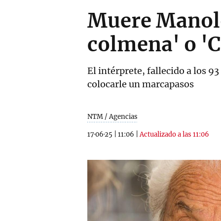
Muere Manolo 
colmena' o '
El intérprete, fallecido a los
colocarle un marcapasos
NTM / Agencias
17·06·25
|
11:06
|
Actualizado a las 11:06