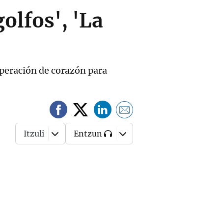
olfos', 'La
operación de corazón para
Itzuli
Entzun