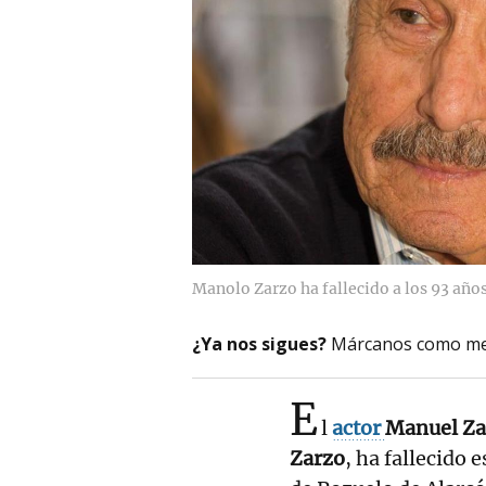
Manolo Zarzo ha fallecido a los 93 años
¿Ya nos sigues?
Márcanos como me
E
l
actor
Manuel Za
Zarzo
, ha fallecido 