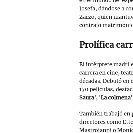
en el mundo del esp
Josefa, dándose a c
Zarzo, quien mantuv
contrajo matrimonio 
Prolífica car
El intérprete madril
carrera en cine, teat
décadas. Debutó en el
170 películas, desta
Saura', 'La colmena'
También trabajó en 
directores como Etto
Mastroianni o Monica