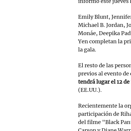
informó este jueves
Emily Blunt, Jennife
Michael B. Jordan, J
Monáe, Deepika Padu
Yen completan la pri
la gala.
El resto de las pers
previos al evento de
tendrá lugar el 12 d
(EE.UU.).
Recientemente la or
participación de Rih
del filme "Black Pa
Carson y Diane Warr