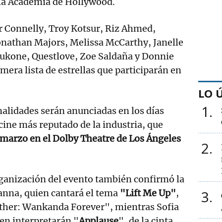
 la Academia de Hollywood.
r Connelly, Troy Kotsur, Riz Ahmed,
onathan Majors, Melissa McCarthy, Janelle
kone, Questlove, Zoe Saldaña y Donnie
mera lista de estrellas que participarán en
LO 
1
onalidades serán anunciadas en los días
 cine más reputado de la industria, que
e marzo en el Dolby Theatre de Los Ángeles
2
ganización del evento también confirmó la
anna, quien cantará el tema
"Lift Me Up"
,
3
nther: Wankanda Forever", mientras Sofia
en interpretarán "
Applause
", de la cinta