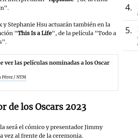
4
an".
x y Stephanie Hsu actuarán también en la
5
nción "
This Is a Life
", de la película "Todo a
s".
 ver las películas nominadas a los Oscar
 Pérez / NTM
or de los Oscars 2023
ala será el cómico y presentador Jimmy
a vez al frente de la ceremonia.