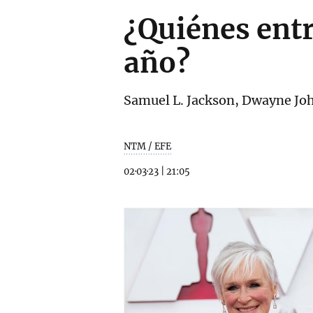
¿Quiénes entr
año?
Samuel L. Jackson, Dwayne Joh
NTM / EFE
02·03·23
|
21:05