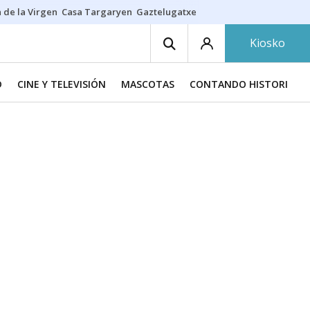
 de la Virgen
Casa Targaryen
Gaztelugatxe
Athletic
Aste Nagusia
C
Kiosko
D
CINE Y TELEVISIÓN
MASCOTAS
CONTANDO HISTORIAS