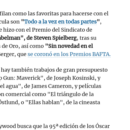
filan como las favoritas para hacerse con el
ícula son
"
Todo a la vez en todas partes
"
,
 hizo con el Premio del Sindicato de
abelman", de Steven Spielberg
, tras su
s de Oro, así como
"Sin novedad en el
Berger, que
se coronó en los Premios BAFTA.
a hay también trabajos de gran presupuesto
p Gun: Maverick", de Joseph Kosinski, y
del agua", de James Cameron, y películas
n comercial como "El triángulo de la
Östlund, o "Ellas hablan", de la cineasta
wood busca que la 95ª edición de los Óscar