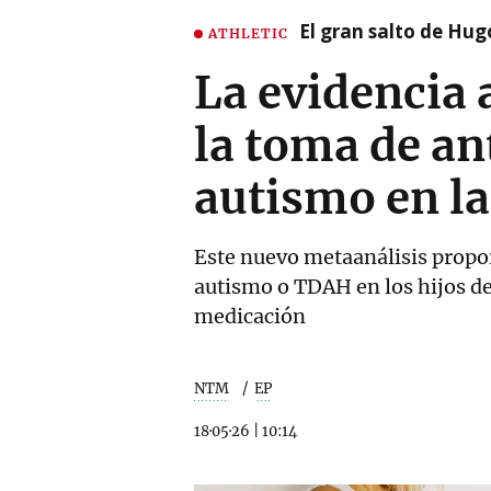
El gran salto de Hug
ATHLETIC
La evidencia 
la toma de an
autismo en l
Este nuevo metaanálisis propor
autismo o TDAH en los hijos de
medicación
NTM
EP
18·05·26
|
10:14