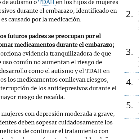
o de autismo o
TDAH
en los hijos de mujeres
sivos durante el embarazo, identificado en
2
 es causado por la medicación.
s futuros padres se preocupan por el
tomar medicamentos durante el embarazo;
3
orciona evidencia tranquilizadora de que
de uso común no aumentan el riesgo de
odesarrollo como el autismo y el TDAH en
odos los medicamentos conllevan riesgos,
4
nterrupción de los antidepresivos durante el
mayor riesgo de recaída.
5
as mujeres con depresión moderada a grave,
acientes deben sopesar cuidadosamente los
eneficios de continuar el tratamiento con