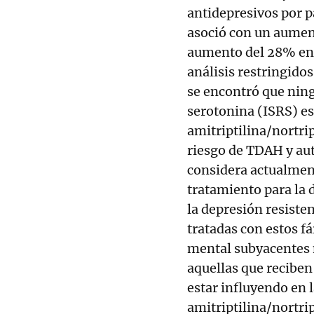
antidepresivos por p
asoció con un aumen
aumento del 28% en e
análisis restringido
se encontró que ning
serotonina (ISRS) es
amitriptilina/nortri
riesgo de TDAH y aut
considera actualmen
tratamiento para la 
la depresión resisten
tratadas con estos f
mental subyacentes 
aquellas que recibe
estar influyendo en l
amitriptilina/nortri