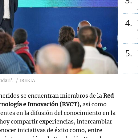
3
4
5
ndari’.
IREKIA
dheridos se encuentran miembros de la
Red
ecnología e Innovación (RVCT)
, así como
rentes en la difusión del conocimiento en la
hoy compartir experiencias, intercambiar
onocer iniciativas de éxito como, entre