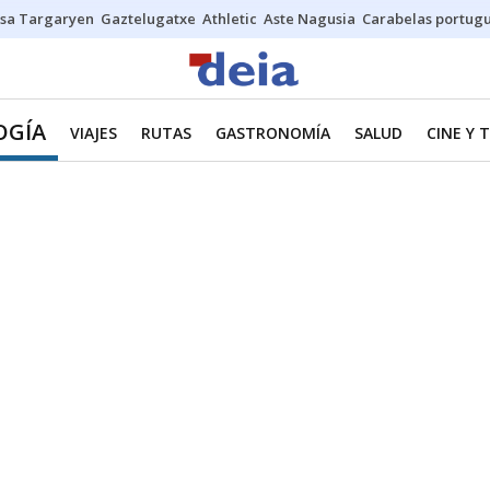
sa Targaryen
Gaztelugatxe
Athletic
Aste Nagusia
Carabelas portug
OGÍA
VIAJES
RUTAS
GASTRONOMÍA
SALUD
CINE Y 