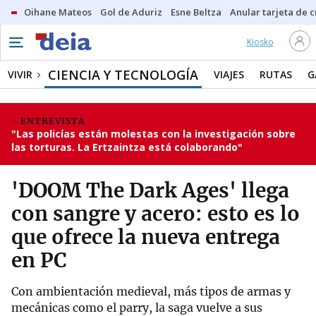
Oihane Mateos
Gol de Aduriz
Esne Beltza
Anular tarjeta de c
Kiosko
CIENCIA Y TECNOLOGÍA
VIVIR
VIAJES
RUTAS
G
ENTREVISTA
"Las policías están molestas con la investigación sobre
las torturas. La Ertzaintza está colaborando"
'DOOM The Dark Ages' llega
con sangre y acero: esto es lo
que ofrece la nueva entrega
en PC
Con ambientación medieval, más tipos de armas y
mecánicas como el parry, la saga vuelve a sus