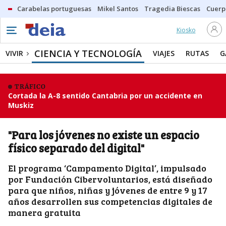
Carabelas portuguesas
Mikel Santos
Tragedia Biescas
Cuerp
Kiosko
CIENCIA Y TECNOLOGÍA
VIVIR
VIAJES
RUTAS
G
TRÁFICO
Cortada la A-8 sentido Cantabria por un accidente en
Muskiz
"Para los jóvenes no existe un espacio
físico separado del digital"
El programa ‘Campamento Digital’, impulsado
por Fundación Cibervoluntarios, está diseñado
para que niños, niñas y jóvenes de entre 9 y 17
años desarrollen sus competencias digitales de
manera gratuita