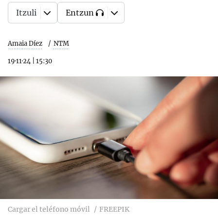
Itzuli
Entzun
Amaia Díez
NTM
19·11·24
|
15:30
Cargar el teléfono móvil
FREEPIK