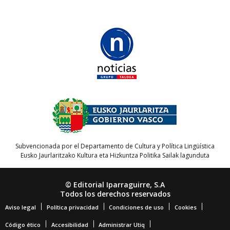
Subvencionada por el Departamento de Cultura y Política Lingüística
Eusko Jaurlaritzako Kultura eta Hizkuntza Politika Sailak lagunduta
© Editorial Iparraguirre, S.A
Todos los derechos reservados
Aviso legal
Política privacidad
Condiciones de uso
Cookies
Código ético
Accesibilidad
Administrar Utiq