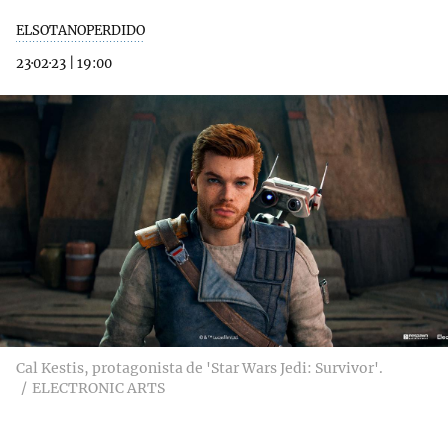
ELSOTANOPERDIDO
23·02·23
|
19:00
Cal Kestis, protagonista de 'Star Wars Jedi: Survivor'.
ELECTRONIC ARTS