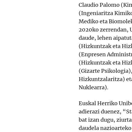
Claudio Palomo (Kim
(Ingeniaritza Kimi
Mediko eta Biomolek
2020ko zerrendan, 
daude, lehen aipatu
(Hizkuntzak eta Hizk
(Enpresen Administr
(Hizkuntzak eta Hiz
(Gizarte Psikologia)
Hizkuntzalaritza) et
Nuklearra).
Euskal Herriko Unibe
adierazi duenez, “St
bat izan dugu, ziurta
daudela nazioarteko