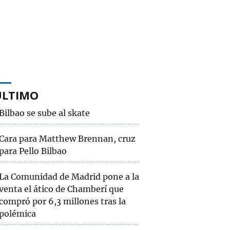
ÚLTIMO
Bilbao se sube al skate
Cara para Matthew Brennan, cruz
para Pello Bilbao
La Comunidad de Madrid pone a la
venta el ático de Chamberí que
compró por 6,3 millones tras la
polémica