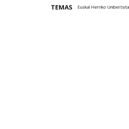
TEMAS
Euskal Herriko Unibertsit