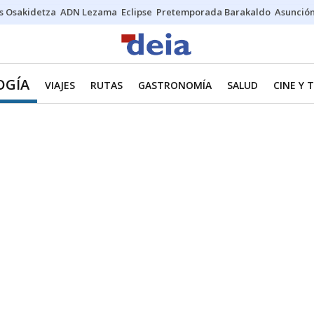
s Osakidetza
ADN Lezama
Eclipse
Pretemporada Barakaldo
Asunción
OGÍA
VIAJES
RUTAS
GASTRONOMÍA
SALUD
CINE Y 