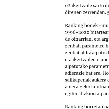
62 ikertzaile sartu 
direnen zerrendan. 5
Ranking honek -mun
1996-2020 bitartean
du oinarrian, eta ar
zenbait parametro ha
zenbat aldiz aipatu d
eta ikertzaileen lan
aipatutako parametr
adierazle bat ere. H
sailkapenak aukera 
alderatzeko kontuan 
egiten dizkion aipa
Ranking horretan n