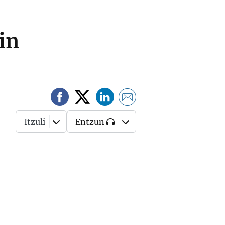
in
Itzuli
Entzun