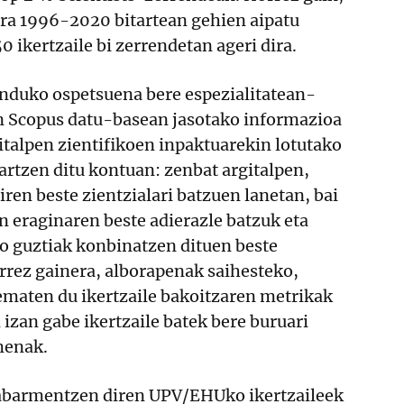
dira 1996-2020 bitartean gehien aipatu
0 ikertzaile bi zerrendetan ageri dira.
duko ospetsuena bere espezialitatean-
 Scopus datu-basean jasotako informazioa
gitalpen zientifikoen inpaktuarekin lotutako
rtzen ditu kontuan: zenbat argitalpen,
iren beste zientzialari batzuen lanetan, bai
en eraginaren beste adierazle batzuk eta
o guztiak konbinatzen dituen beste
orrez gainera, alborapenak saihesteko,
ematen du ikertzaile bakoitzaren metrikak
izan gabe ikertzaile batek bere buruari
menak.
abarmentzen diren UPV/EHUko ikertzaileek