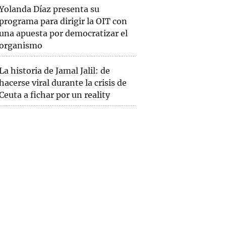
Yolanda Díaz presenta su
programa para dirigir la OIT con
una apuesta por democratizar el
organismo
La historia de Jamal Jalil: de
hacerse viral durante la crisis de
Ceuta a fichar por un reality