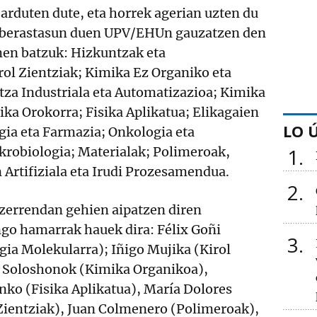
jarduten dute, eta horrek agerian uzten du
a aberastasun duen UPV/EHUn gauzatzen den
en batzuk: Hizkuntzak eta
rol Zientziak; Kimika Ez Organiko eta
tza Industriala eta Automatizazioa; Kimika
ka Orokorra; Fisika Aplikatua; Elikagaien
LO 
gia eta Farmazia; Onkologia eta
1
krobiologia; Materialak; Polimeroak,
Artifiziala eta Irudi Prozesamendua.
2
 zerrendan gehien aipatzen diren
o hamarrak hauek dira: Félix Goñi
3
gia Molekularra); Iñigo Mujika (Kirol
. Soloshonok (Kimika Organikoa),
nko (Fisika Aplikatua), María Dolores
 Zientziak), Juan Colmenero (Polimeroak),