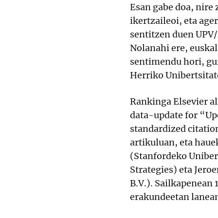
Esan gabe doa, nire 
ikertzaileoi, eta ag
sentitzen duen UPV
Nolanahi ere, euskal
sentimendu hori, gu
Herriko Unibertsitat
Rankinga Elsevier al
data-update for “Up
standardized citati
artikuluan, eta hauek
(Stanfordeko Uniber
Strategies) eta Jero
B.V.). Sailkapenean 
erakundeetan lanean a