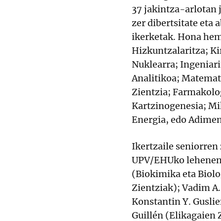
37 jakintza-arlotan 
zer dibertsitate et
ikerketak. Hona hem
Hizkuntzalaritza; Ki
Nuklearra; Ingeniari
Analitikoa; Matemati
Zientzia; Farmakolo
Kartzinogenesia; Mi
Energia, edo Adimen 
Ikertzaile seniorren
UPV/EHUko leheneng
(Biokimika eta Biolo
Zientziak); Vadim A
Konstantin Y. Guslie
Guillén (Elikagaien