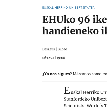
EUSKAL HERRIKO UNIBERTSITATEA
EHUko 96 ike
handieneko ik
Deia.eus | Bilbao
06·12·21
|
19:08
¿Ya nos sigues?
Márcanos como me
E
uskal Herriko Uni
Stanfordeko Unibert
Scientists: World´s 