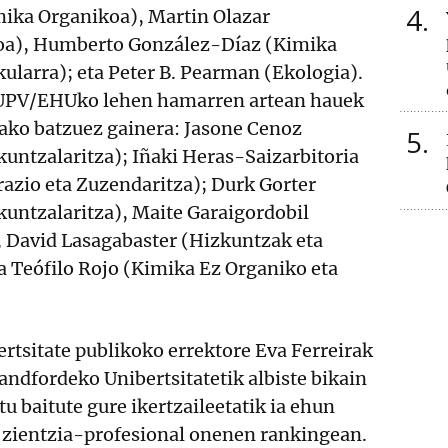
4
ika Organikoa), Martin Olazar
koa), Humberto González-Díaz (Kimika
ularra); eta Peter B. Pearman (Ekologia).
UPV/EHUko lehen hamarren artean hauek
tako batzuez gainera: Jasone Cenoz
5
untzalaritza); Iñaki Heras-Saizarbitoria
azio eta Zuzendaritza); Durk Gorter
kuntzalaritza), Maite Garaigordobil
, David Lasagabaster (Hizkuntzak eta
a Teófilo Rojo (Kimika Ez Organiko eta
rtsitate publikoko errektore Eva Ferreirak
andfordeko Unibertsitatetik albiste bikain
tu baitute gure ikertzaileetatik ia ehun
 zientzia-profesional onenen rankingean.