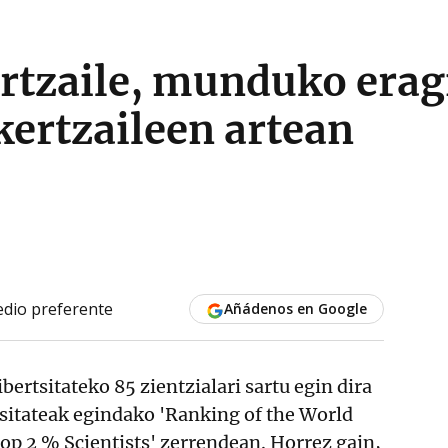
rtzaile, munduko erag
ertzaileen artean
dio preferente
Añádenos en Google
bertsitateko 85 zientzialari sartu egin dira
sitateak egindako 'Ranking of the World
Top 2 % Scientists' zerrendean. Horrez gain,