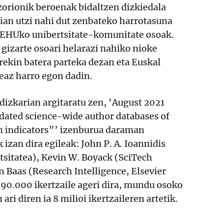
zorionik beroenak bidaltzen dizkiedala
erian utzi nahi dut zenbateko harrotasuna
/EHUko unibertsitate-komunitate osoak.
 gizarte osoari helarazi nahiko nioke
rekin batera parteka dezan eta Euskal
eaz harro egon dadin.
dizkarian argitaratu zen, ‘August 2021
dated science-wide author databases of
on indicators”’ izenburua daraman
 izan dira egileak: John P. A. Ioannidis
tsitatea), Kevin W. Boyack (SciTech
en Baas (Research Intelligence, Elsevier
190.000 ikertzaile ageri dira, mundu osoko
ri diren ia 8 milioi ikertzaileren artetik.