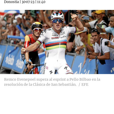
Donostia
|
30·07·23
|
11:40
Remco Evenepoel supera al esprint a Pello Bilbao en la
resolución de la Clásica de San Sebastián.
EFE