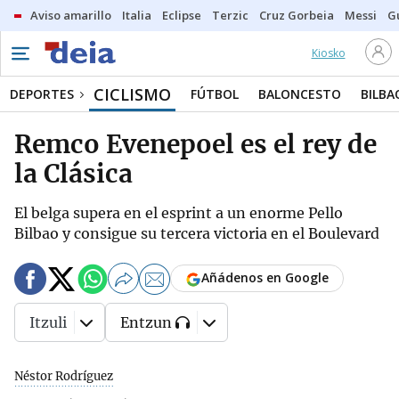
Aviso amarillo
Italia
Eclipse
Terzic
Cruz Gorbeia
Messi
G
Kiosko
CICLISMO
DEPORTES
FÚTBOL
BALONCESTO
BILBA
Remco Evenepoel es el rey de
la Clásica
El belga supera en el esprint a un enorme Pello
Bilbao y consigue su tercera victoria en el Boulevard
Añádenos en Google
Itzuli
Entzun
Néstor Rodríguez