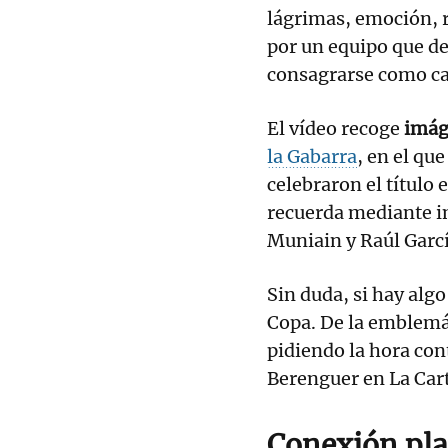
lágrimas, emoción, r
por un equipo que de
consagrarse como c
El vídeo recoge
imág
la Gabarra
, en el qu
celebraron el título
recuerda mediante i
Muniain y Raúl Garcí
Sin duda, si hay algo
Copa. De la emblemá
pidiendo la hora cont
Berenguer en La Car
Conexión pla