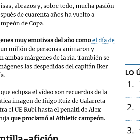
isas, abrazos y, sobre todo, mucha pasión
spués de cuarenta años ha vuelto a
ampeón de Copa.
enes muy emotivas del año como
el día de
e un millón de personas animaron y
 en ambas márgenes de la ría. También se
mágenes las despedidas del capitán Iker
LO 
a.
1
 que eclipsa el vídeo son recuerdos de la
tica imagen de Iñigo Ruiz de Galarreta
2
ra el UE Rubí hasta el penalti de Alex
tuja
que proclamó al Athletic campeón.
3
ntilla-afición