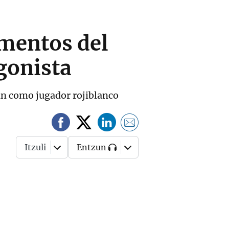
omentos del
gonista
in como jugador rojiblanco
Itzuli
Entzun