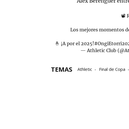
Alex Berenguer entre
📽️
Los mejores momentos de 
🤞 ¡A por el 2025!
#OngiEtorri20
— Athletic Club (@At
TEMAS
Athletic
Final de Copa