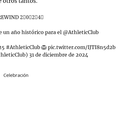
 otros tantos.
 REWIND 2⃣0⃣2⃣4⃣
un año histórico para el
@AthleticClub
25
#AthleticClub
🦁
pic.twitter.com/IJTI8n5d2b
hleticClub)
31 de diciembre de 2024
Celebración