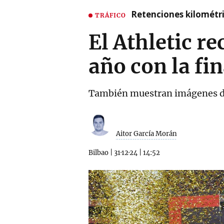
Retenciones kilométri
TRÁFICO
El Athletic r
año con la fi
También muestran imágenes de 
Aitor García Morán
Bilbao
|
31·12·24
|
14:52