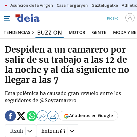
Asunción de la Virgen
Casa Targaryen
Gaztelugatxe
Athletic
Kiosko
BUZZ ON
TENDENCIAS
MOTOR
GENTE
MODA Y BE
Despiden a un camarero por
salir de su trabajo a las 12 de
la noche y al día siguiente no
llegar a las 7
Esta polémica ha causado gran revuelo entre los
seguidores de @Soycamarero
Añádenos en Google
Itzuli
Entzun