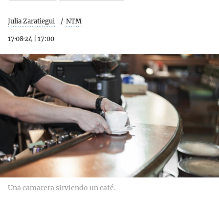
Julia Zaratiegui
NTM
17·08·24
|
17:00
Una camarera sirviendo un café.