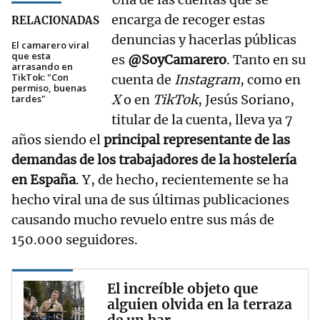
encarga de recoger estas
RELACIONADAS
denuncias y hacerlas públicas
El camarero viral
que esta
es
@SoyCamarero
. Tanto en su
arrasando en
TikTok: "Con
cuenta de
Instagram
, como en
permiso, buenas
X
o en
TikTok
, Jesús Soriano,
tardes"
titular de la cuenta, lleva ya 7
años siendo el
principal representante de las
demandas de los trabajadores de la hostelería
en España
. Y, de hecho, recientemente se ha
hecho viral una de sus últimas publicaciones
causando mucho revuelo entre sus más de
150.000 seguidores.
El increíble objeto que
alguien olvida en la terraza