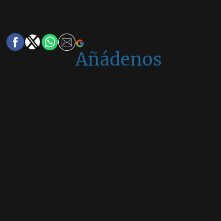
Añádenos
en
Google