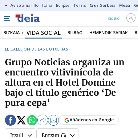
Aviso amarillo
Italia
Eclipse
Terzic
Cruz Gorbeia
Messi
G
Kiosko
VIDA SOCIAL
BIZKAIA
BILBAO
HEMENDIK SARIAK
B
EL CALLEJÓN DE LAS BOTXERÍAS
Grupo Noticias organiza un
encuentro vitivinícola de
altura en el Hotel Domine
bajo el título genérico ‘De
pura cepa’
Añádenos en Google
Itzuli
Entzun