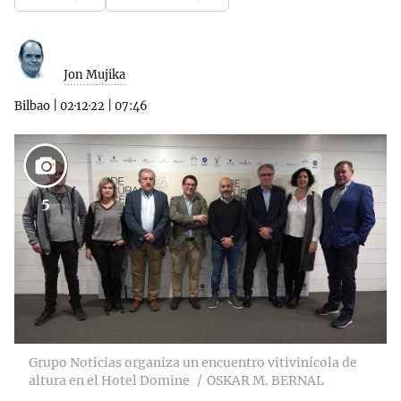
Jon Mujika
Bilbao
|
02·12·22
|
07:46
5
Grupo Noticias organiza un encuentro vitivinícola de
altura en el Hotel Domine
OSKAR M. BERNAL