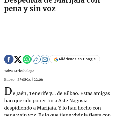
Despedida de Marijaia con
pena y sin voz
Añádenos en Google
Yaiza Arrizabalaga
Bilbao
|
25·08·24
|
22:06
D
e Jaén, Tenerife y... de Bilbao. Estas amigas
han querido poner fin a Aste Nagusia
despidiendo a Marijaia. Y lo han hecho con
pena y sin voz. Es lo que tiene vivir la fiesta con