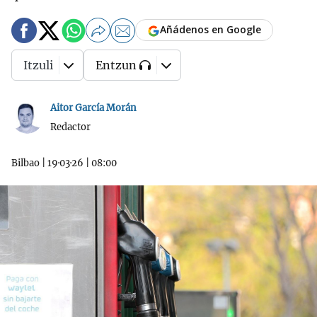
Añádenos en Google
Itzuli
Entzun
Aitor García Morán
Redactor
Bilbao
|
19·03·26
|
08:00