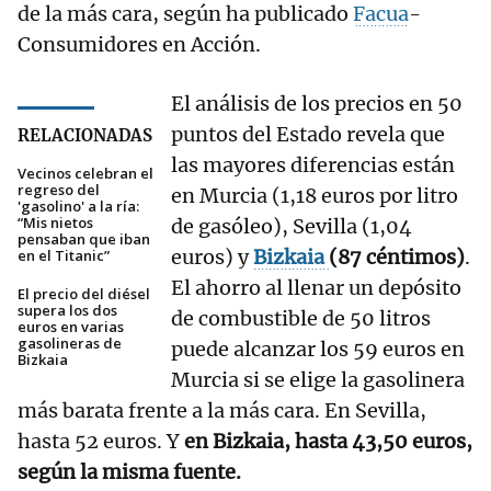
de la más cara, según ha publicado
Facua
-
Consumidores en Acción.
El análisis de los precios en 50
puntos del Estado revela que
RELACIONADAS
las mayores diferencias están
Vecinos celebran el
regreso del
en Murcia (1,18 euros por litro
'gasolino' a la ría:
“Mis nietos
de gasóleo), Sevilla (1,04
pensaban que iban
euros) y
Bizkaia
(87 céntimos)
.
en el Titanic”
El ahorro al llenar un depósito
El precio del diésel
supera los dos
de combustible de 50 litros
euros en varias
gasolineras de
puede alcanzar los 59 euros en
Bizkaia
Murcia si se elige la gasolinera
más barata frente a la más cara. En Sevilla,
hasta 52 euros. Y
en Bizkaia, hasta 43,50 euros,
según la misma fuente.