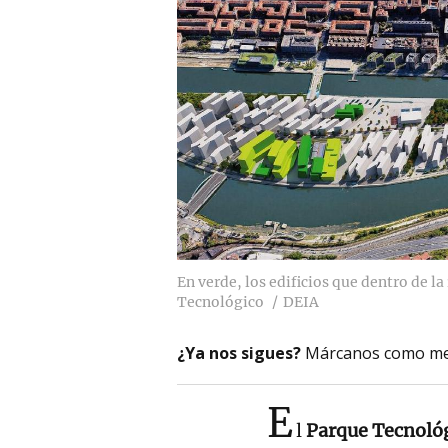
En verde, los edificios que dentro de l
Tecnológico
DEIA
¿Ya nos sigues?
Márcanos como me
E
l
Parque Tecnológ