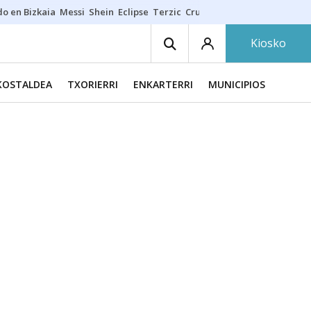
do en Bizkaia
Messi
Shein
Eclipse
Terzic
Cruz Gorbeia
Guía Macarfi
Kiosko
KOSTALDEA
TXORIERRI
ENKARTERRI
MUNICIPIOS