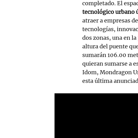
completado. El espac
tecnológico urbano ú
atraer a empresas de
tecnologías, innovac
dos zonas, una en la p
altura del puente que
sumarán 106.00 metr
quieran sumarse a es
Idom, Mondragon Uni
esta última anuncia
RELACIONADAS
Bilbao lanza su Parque
Tecnológico para paliar la
falta de suelo empresarial