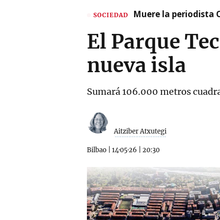
Muere la periodista 
SOCIEDAD
El Parque Tec
nueva isla
Sumará 106.000 metros cuadrado
Aitziber Atxutegi
Bilbao
|
14·05·26
|
20:30