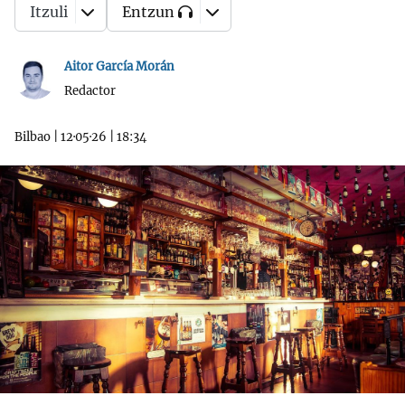
Itzuli
Entzun
Aitor García Morán
Redactor
Bilbao
|
12·05·26
|
18:34