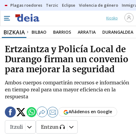
Plagas roedores
Terzic
Eclipse
Violencia de género
Inmigra
Kiosko
BIZKAIA
BILBAO
BARRIOS
ARRATIA
DURANGALDEA
Ertzaintza y Policía Local de
Durango firman un convenio
para mejorar la seguridad
Ambos cuerpos compartirán recursos e información
en tiempo real para una mayor eficiencia en la
respuesta
Añádenos en Google
Itzuli
Entzun