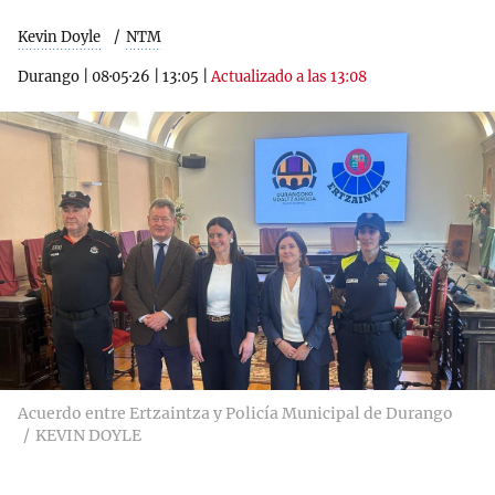
Kevin Doyle
NTM
Durango
|
08·05·26
|
13:05
|
Actualizado a las 13:08
Acuerdo entre Ertzaintza y Policía Municipal de Durango
KEVIN DOYLE