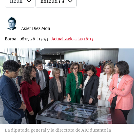
Itzuli
Entzun
Asier Diez Mon
Boroa
|
08·05·26
|
13:43
|
Actualizado a las 16:13
La diputada general y la directora de AIC durante la