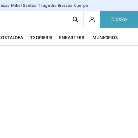
uesas
Mikel Santos
Tragedia Biescas
Cuerpo ría
Inmigración Bizkaia
Kiosko
KOSTALDEA
TXORIERRI
ENKARTERRI
MUNICIPIOS