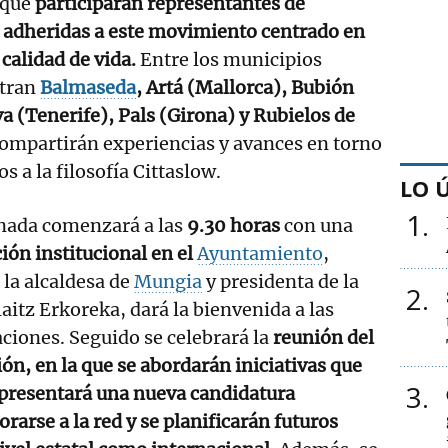
 que
participarán representantes de
s adheridas a este movimiento centrado en
a calidad de vida.
Entre los municipios
ntran
Balmaseda
, Artá (Mallorca), Bubión
a (Tenerife), Pals (Girona) y Rubielos de
compartirán experiencias y avances en torno
s a la filosofía Cittaslow.
LO 
1
rnada comenzará a las
9.30 horas
con una
ión institucional en el
Ayuntamiento
,
la alcaldesa de
Mungia
y presidenta de la
2
laitz Erkoreka, dará la bienvenida a las
ciones. Seguido se celebrará la
reunión del
ón, en la que se abordarán iniciativas que
3
 presentará una nueva candidatura
rarse a la red y se planificarán futuros