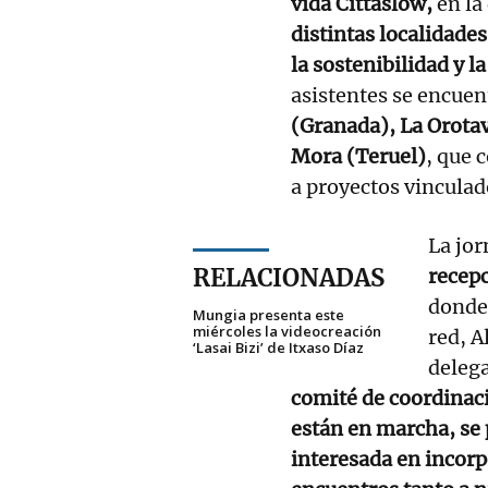
vida Cittaslow,
en la
distintas localidade
la sostenibilidad y l
asistentes se encue
(Granada), La Orotav
Mora (Teruel)
, que 
a proyectos vinculado
La jo
RELACIONADAS
recepc
donde 
Mungia presenta este
miércoles la videocreación
red, A
‘Lasai Bizi’ de Itxaso Díaz
delega
comité de coordinaci
están en marcha, se
interesada en incorpo