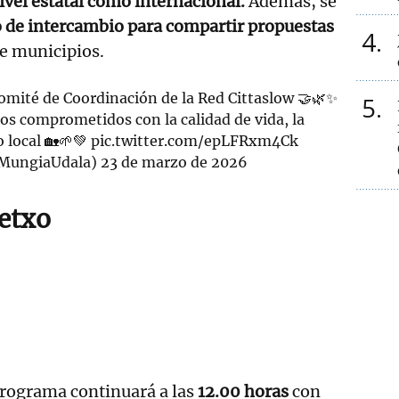
ivel estatal como internacional.
Además, se
o de intercambio para compartir propuestas
4
e municipios.
omité de Coordinación de la Red Cittaslow 🤝🌿✨
5
s comprometidos con la calidad de vida, la
o local 🏡🌱💚
pic.twitter.com/epLFRxm4Ck
MungiaUdala)
23 de marzo de 2026
detxo
programa continuará a las
12.00 horas
con