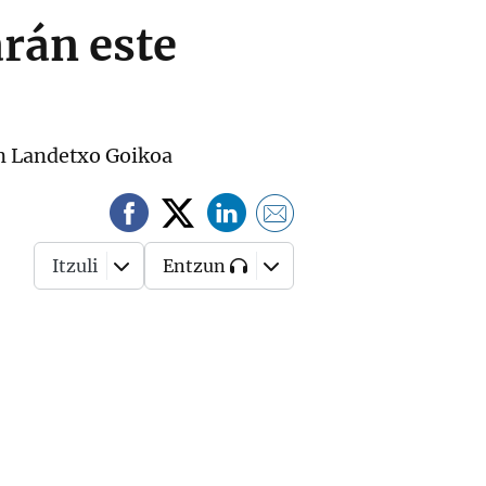
arán este
 en Landetxo Goikoa
Itzuli
Entzun