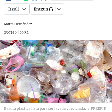
Itzuli
Entzun
Marta Hernández
23·03·26
|
09:34
Basura plástica lista para ser lavada y reciclada.
FREEPIK