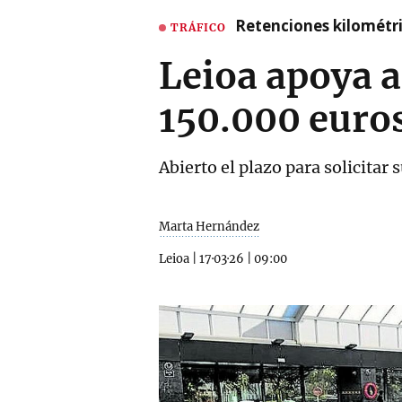
Retenciones kilométri
TRÁFICO
Leioa apoya a
150.000 euro
Abierto el plazo para solicitar
Marta Hernández
Leioa
|
17·03·26
|
09:00