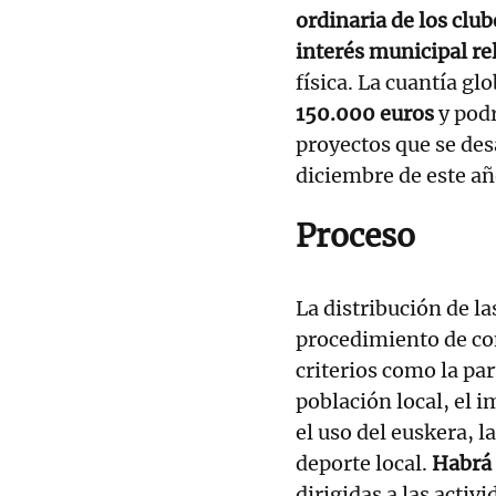
ordinaria de los club
interés municipal re
física. La cuantía gl
150.000 euros
y podr
proyectos que se desa
diciembre de este añ
Proceso
La distribución de l
procedimiento de co
criterios como la par
población local, el i
el uso del euskera, l
deporte local.
Habrá 
dirigidas a las activ