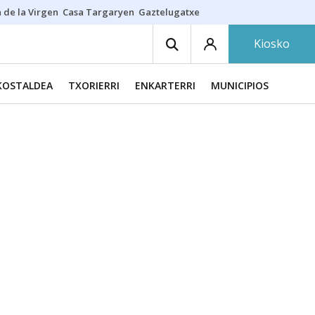
 de la Virgen
Casa Targaryen
Gaztelugatxe
Athletic
Aste Nagusia
C
Kiosko
KOSTALDEA
TXORIERRI
ENKARTERRI
MUNICIPIOS