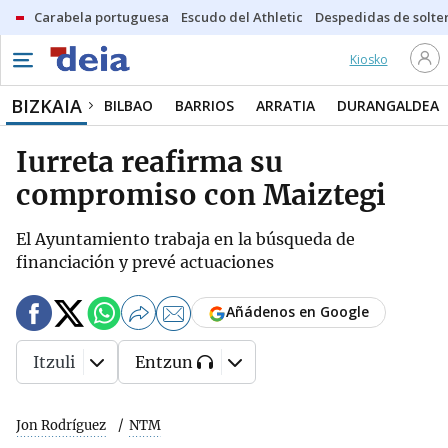
Carabela portuguesa
Escudo del Athletic
Despedidas de solte
Kiosko
BIZKAIA
BILBAO
BARRIOS
ARRATIA
DURANGALDEA
Iurreta reafirma su
compromiso con Maiztegi
El Ayuntamiento trabaja en la búsqueda de
financiación y prevé actuaciones
Añádenos en Google
Itzuli
Entzun
Jon Rodríguez
NTM