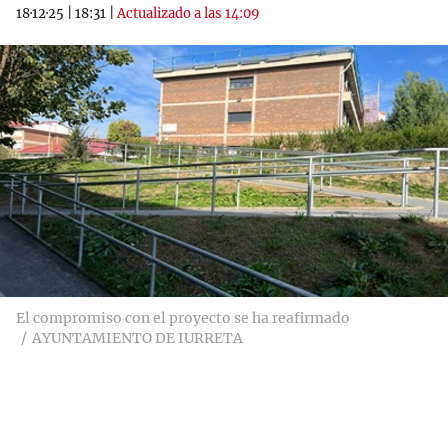
18·12·25
|
18:31
|
Actualizado a las 14:09
El compromiso con el proyecto se ha reafirmado
AYUNTAMIENTO DE IURRETA