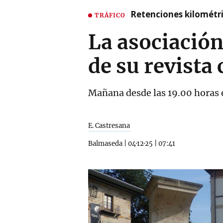
Retenciones kilométri
TRÁFICO
La asociació
de su revista 
Mañana desde las 19.00 horas e
E. Castresana
Balmaseda
|
04·12·25
|
07:41