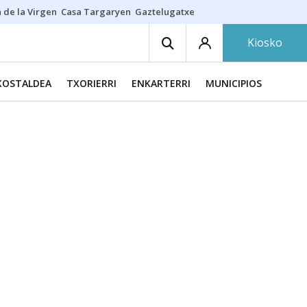
 de la Virgen
Casa Targaryen
Gaztelugatxe
Athletic
Aste Nagusia
C
Kiosko
KOSTALDEA
TXORIERRI
ENKARTERRI
MUNICIPIOS