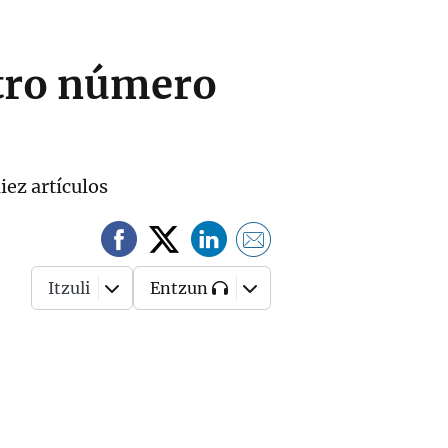
otro número
iez artículos
Itzuli
Entzun