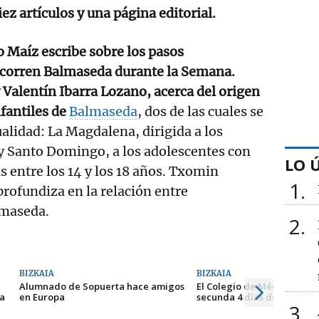
iez artículos y una página editorial.
 Maíz escribe sobre los pasos
ecorren Balmaseda durante la Semana.
Valentín Ibarra Lozano, acerca del origen
nfantiles de
Balmaseda
, dos de las cuales se
alidad: La Magdalena, dirigida a los
y Santo Domingo, a los adolescentes con
LO 
entre los 14 y los 18 años. Txomin
1
rofundiza en la relación entre
lmaseda.
2
BIZKAIA
BIZKAIA
Alumnado de Sopuerta hace amigos
El Colegio de Médicos de B
 a
en Europa
secunda 4 días de huelga
3