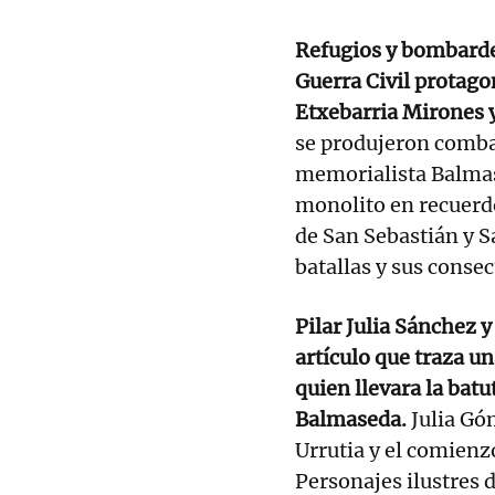
Refugios y bombardeo
Guerra Civil protago
Etxebarria Mirones y
se produjeron comba
memorialista Balmas
monolito en recuerdo
de San Sebastián y S
batallas y sus conse
Pilar Julia Sánchez
artículo que traza u
quien llevara la bat
Balmaseda.
Julia Gó
Urrutia y el comienzo
Personajes ilustres 