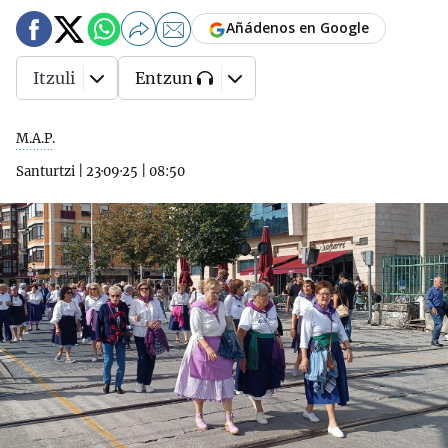
Añádenos en Google
Itzuli
Entzun
M.A.P.
Santurtzi
|
23·09·25
|
08:50