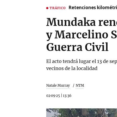
Retenciones kilométri
TRÁFICO
Mundaka rend
y Marcelino S
Guerra Civil
El acto tendrá lugar el 13 de s
vecinos de la localidad
Natale Murray
NTM
02·09·25
|
13:36