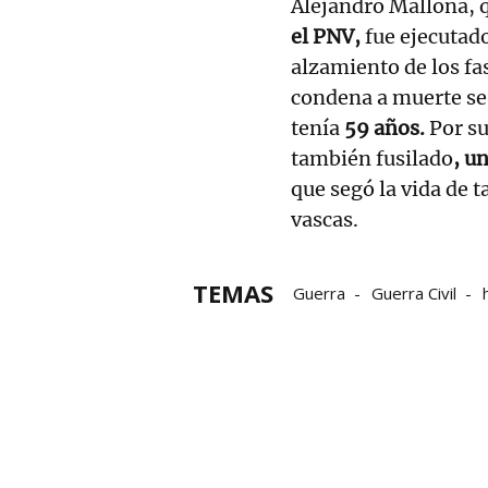
Alejandro Mallona, 
el PNV,
fue ejecutado
alzamiento de los fa
condena a muerte se
tenía
59 años.
Por su
también fusilado
, u
que segó la vida de t
vascas.
TEMAS
Guerra
Guerra Civil