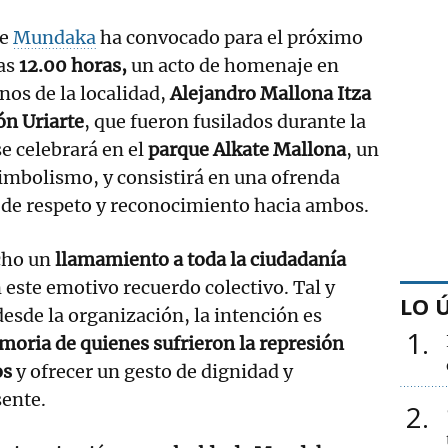
de
Mundaka
ha convocado para el próximo
as
12.00 horas,
un acto de homenaje en
os de la localidad,
Alejandro Mallona Itza
ón Uriarte
, que fueron fusilados durante la
se celebrará en el
parque Alkate Mallona
, un
imbolismo, y consistirá en una ofrenda
 de respeto y reconocimiento hacia ambos.
cho un
llamamiento a toda la ciudadanía
 este emotivo recuerdo colectivo. Tal y
LO 
sde la organización, la intención es
1
moria de quienes sufrieron la represión
os
y ofrecer un gesto de dignidad y
sente.
2