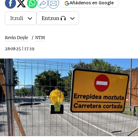
Añádenos en Google
Itzuli
Entzun
Kevin Doyle
NTM
28·08·25
|
17:19