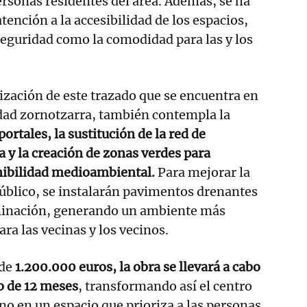
ersonas residentes del área. Además, se ha
ención a la accesibilidad de los espacios,
eguridad como la comodidad para las y los
ización de este trazado que se encuentra en
lidad zornotzarra, también contempla la
ortales, la sustitución de la red de
 y la creación de zonas verdes para
enibilidad medioambiental.
Para mejorar la
público, se instalarán pavimentos drenantes
uminación, generando un ambiente más
ra las vecinas y los vecinos.
 de
1.200.000 euros, la obra se llevará a cabo
o de 12 meses
, transformando así el centro
o en un espacio que prioriza a las personas