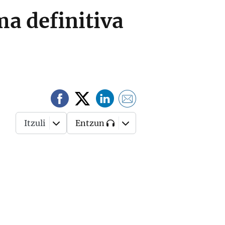
a definitiva
Itzuli
Entzun