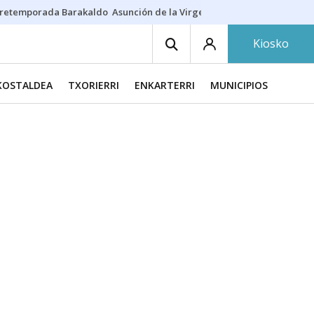
retemporada Barakaldo
Asunción de la Virgen
Casa Targaryen
Gazt
Kiosko
KOSTALDEA
TXORIERRI
ENKARTERRI
MUNICIPIOS