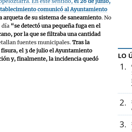
opeloztarra. En este sentido,
el 26 de junio,
establecimiento comunicó al
Ayuntamiento
la arqueta de su sistema de saneamiento
. No
 día
“se detectó una pequeña fuga en el
no, por la que se filtraba una cantidad
etallan fuentes municipales.
Tras la
 fisura, el 3 de julio el Ayuntamiento
LO 
ción y, finalmente, la incidencia quedó
1
2
3