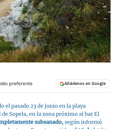
dio preferente
Añádenos en Google
do el pasado 23 de junio en la playa
l de Sopela, en la zona próximo al bar El
completamente subsanado,
según informó