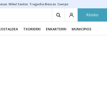
uesas
Mikel Santos
Tragedia Biescas
Cuerpo ría
Inmigración Bizkaia
Kiosko
KOSTALDEA
TXORIERRI
ENKARTERRI
MUNICIPIOS