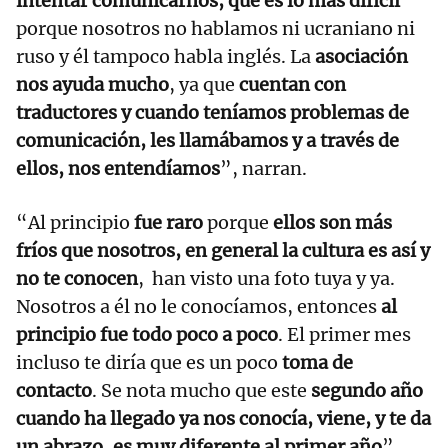
intentar comunicarnos, que es lo más difícil
porque nosotros no hablamos ni ucraniano ni
ruso y él tampoco habla inglés. La
asociación
nos ayuda mucho
, ya que
cuentan con
traductores y cuando teníamos problemas de
comunicación, les llamábamos y a través de
ellos, nos entendíamos
”, narran.
“Al principio
fue raro
porque
ellos son más
fríos que nosotros, en general la cultura es así y
no te conocen
, han visto una foto tuya y ya.
Nosotros a él no le conocíamos, entonces
al
principio fue todo poco a poco
. El primer mes
incluso te diría que es un poco
toma de
contacto
. Se nota mucho que este
segundo año
cuando ha llegado ya nos conocía, viene, y te da
un abrazo, es muy diferente al primer año
”,