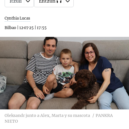
Itzuli
Entzun
Cynthia Lucas
Bilbao
|
12·07·25
|
17:55
Oleksandr junto a Alex, Marta y su mascota
PANKRA
NIETO