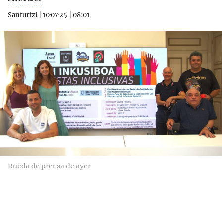
Santurtzi
|
10·07·25
|
08:01
Rueda de prensa de ayer