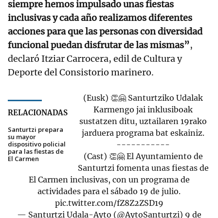
siempre hemos impulsado unas fiestas
inclusivas y cada año realizamos diferentes
acciones para que las personas con diversidad
funcional puedan disfrutar de las mismas”
,
declaró Itziar Carrocera, edil de Cultura y
Deporte del Consistorio marinero.
(Eusk) 👏🤗 Santurtziko Udalak
Karmengo jai inklusiboak
RELACIONADAS
sustatzen ditu, uztailaren 19rako
Santurtzi prepara
jarduera programa bat eskainiz.
su mayor
dispositivo policial
-----------
para las fiestas de
(Cast) 👏🤗 El Ayuntamiento de
El Carmen
Santurtzi fomenta unas fiestas de
El Carmen inclusivas, con un programa de
actividades para el sábado 19 de julio.
pic.twitter.com/fZ8Z2ZSD19
— Santurtzi Udala-Ayto (@AytoSanturtzi)
9 de