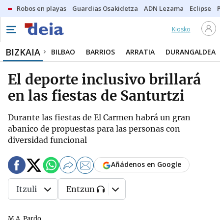
Robos en playas
Guardias Osakidetza
ADN Lezama
Eclipse
Kiosko
BIZKAIA
BILBAO
BARRIOS
ARRATIA
DURANGALDEA
El deporte inclusivo brillará
en las fiestas de Santurtzi
Durante las fiestas de El Carmen habrá un gran
abanico de propuestas para las personas con
diversidad funcional
Añádenos en Google
Itzuli
Entzun
M.A. Pardo