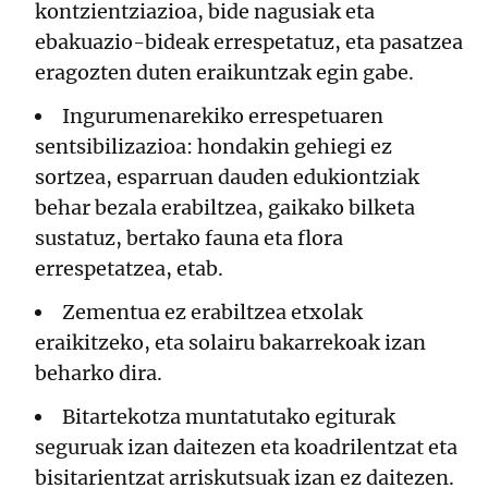
kontzientziazioa, bide nagusiak eta
ebakuazio-bideak errespetatuz, eta pasatzea
eragozten duten eraikuntzak egin gabe.
Ingurumenarekiko errespetuaren
sentsibilizazioa: hondakin gehiegi ez
sortzea, esparruan dauden edukiontziak
behar bezala erabiltzea, gaikako bilketa
sustatuz, bertako fauna eta flora
errespetatzea, etab.
Zementua ez erabiltzea etxolak
eraikitzeko, eta solairu bakarrekoak izan
beharko dira.
Bitartekotza muntatutako egiturak
seguruak izan daitezen eta koadrilentzat eta
bisitarientzat arriskutsuak izan ez daitezen.