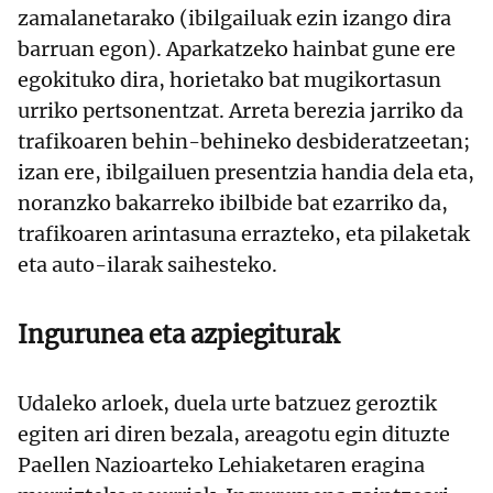
zamalanetarako (ibilgailuak ezin izango dira
barruan egon). Aparkatzeko hainbat gune ere
egokituko dira, horietako bat mugikortasun
urriko pertsonentzat. Arreta berezia jarriko da
trafikoaren behin-behineko desbideratzeetan;
izan ere, ibilgailuen presentzia handia dela eta,
noranzko bakarreko ibilbide bat ezarriko da,
trafikoaren arintasuna errazteko, eta pilaketak
eta auto-ilarak saihesteko.
Ingurunea eta azpiegiturak
Udaleko arloek, duela urte batzuez geroztik
egiten ari diren bezala, areagotu egin dituzte
Paellen Nazioarteko Lehiaketaren eragina