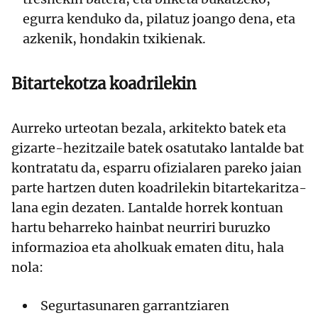
egurra kenduko da, pilatuz joango dena, eta
azkenik, hondakin txikienak.
Bitartekotza koadrilekin
Aurreko urteotan bezala, arkitekto batek eta
gizarte-hezitzaile batek osatutako lantalde bat
kontratatu da, esparru ofizialaren pareko jaian
parte hartzen duten koadrilekin bitartekaritza-
lana egin dezaten. Lantalde horrek kontuan
hartu beharreko hainbat neurriri buruzko
informazioa eta aholkuak ematen ditu, hala
nola:
Segurtasunaren garrantziaren