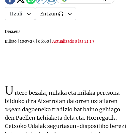
Itzuli
Entzun
Deia.eus
Bilbao
|
10·07·25
|
06:00
|
Actualizado a las 21:19
U
rtero bezala, milaka eta milaka pertsona
bilduko dira Aixerrotan datorren uztailaren
25ean dagoeneko tradizio bat baino gehiago
den Paellen Lehiaketa dela eta. Horregatik,
Getxoko Udalak segurtasun-dispositibo berezi