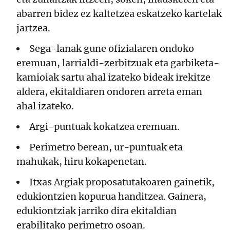
abarren bidez ez kaltetzea eskatzeko kartelak
jartzea.
Sega-lanak gune ofizialaren ondoko
eremuan, larrialdi-zerbitzuak eta garbiketa-
kamioiak sartu ahal izateko bideak irekitze
aldera, ekitaldiaren ondoren arreta eman
ahal izateko.
Argi-puntuak kokatzea eremuan.
Perimetro berean, ur-puntuak eta
mahukak, hiru kokapenetan.
Itxas Argiak proposatutakoaren gainetik,
edukiontzien kopurua handitzea. Gainera,
edukiontziak jarriko dira ekitaldian
erabilitako perimetro osoan.