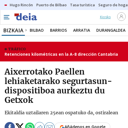
Hugo Rincón
Puerto de Bilbao
Tasa turística
Seguro de hoga
Kiosko
BIZKAIA
BILBAO
BARRIOS
ARRATIA
DURANGALDEA
TRÁFICO
Retenciones kilométricas en la A-8 dirección Cantabria
Aixerrotako Paellen
lehiaketarako segurtasun-
dispositiboa aurkeztu du
Getxok
Ekitaldia uztailaren 25ean ospatuko da, ostiralean
Añádenos en Google