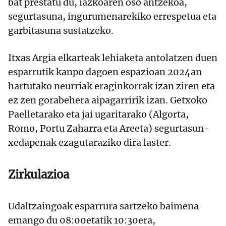
bat prestatu du, iazkoaren oso antzekoa,
segurtasuna, ingurumenarekiko errespetua eta
garbitasuna sustatzeko.
Itxas Argia elkarteak lehiaketa antolatzen duen
esparrutik kanpo dagoen espazioan 2024an
hartutako neurriak eraginkorrak izan ziren eta
ez zen gorabehera aipagarririk izan. Getxoko
Paelletarako eta jai ugaritarako (Algorta,
Romo, Portu Zaharra eta Areeta) segurtasun-
xedapenak ezagutaraziko dira laster.
Zirkulazioa
Udaltzaingoak esparrura sartzeko baimena
emango du 08:00etatik 10:30era,