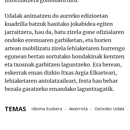
informatzera gonbidatu ditu.
Udalak animatzen du aurreko edizioetan
kuadrilla batzuk hasitako jokabidea egiten
jarraitzera, hau da, batu zirela gune ofizialaren
ondoko eremuaren garbiketan, eta horien
artean mobilizatu zirela lehiaketaren hurrengo
egunean bertan sortutako hondakinak kentzen
eta txosnak garbitzen laguntzeko. Era berean,
eskerrak eman dizkio Itxas Argia Elkarteari,
lehiaketaren antolatzaileari, festa hau behar
bezala garatzeko emandako laguntzagatik.
TEMAS
Idioma Euskera
Aixerrota
Getxoko Udala