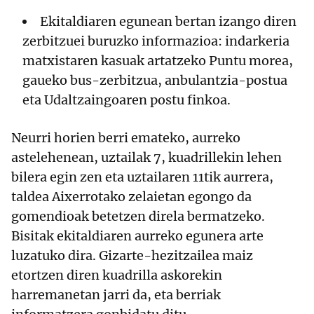
Ekitaldiaren egunean bertan izango diren
zerbitzuei buruzko informazioa: indarkeria
matxistaren kasuak artatzeko Puntu morea,
gaueko bus-zerbitzua, anbulantzia-postua
eta Udaltzaingoaren postu finkoa.
Neurri horien berri emateko, aurreko
astelehenean, uztailak 7, kuadrillekin lehen
bilera egin zen eta uztailaren 11tik aurrera,
taldea Aixerrotako zelaietan egongo da
gomendioak betetzen direla bermatzeko.
Bisitak ekitaldiaren aurreko egunera arte
luzatuko dira. Gizarte-hezitzailea maiz
etortzen diren kuadrilla askorekin
harremanetan jarri da, eta berriak