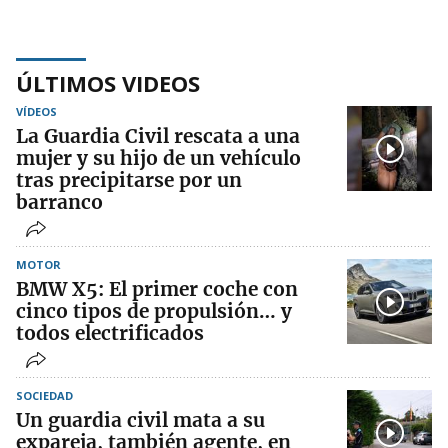
ÚLTIMOS VIDEOS
VÍDEOS
La Guardia Civil rescata a una
mujer y su hijo de un vehículo
tras precipitarse por un
barranco
MOTOR
BMW X5: El primer coche con
cinco tipos de propulsión… y
todos electrificados
SOCIEDAD
Un guardia civil mata a su
expareja, también agente, en