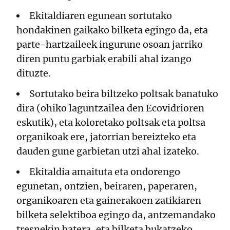
Ekitaldiaren egunean sortutako
hondakinen gaikako bilketa egingo da, eta
parte-hartzaileek ingurune osoan jarriko
diren puntu garbiak erabili ahal izango
dituzte.
Sortutako beira biltzeko poltsak banatuko
dira (ohiko laguntzailea den Ecovidrioren
eskutik), eta koloretako poltsak eta poltsa
organikoak ere, jatorrian bereizteko eta
dauden gune garbietan utzi ahal izateko.
Ekitaldia amaituta eta ondorengo
egunetan, ontzien, beiraren, paperaren,
organikoaren eta gainerakoen zatikiaren
bilketa selektiboa egingo da, antzemandako
tresnekin batera, eta bilketa bukatzeko,