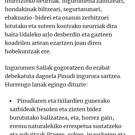
murrizteko neurriak. Ingurumena zaintzeari,
hondakinak biltzeari, segurtasunari,
ebakuazio-bideei eta osasun zerbitzuei
lotutako eta suteen kontrako neurriak dira
baita Udaleko arlo desberdin eta gazteen
koadrilen artean ezartzen joan diren
hobekuntzak ere.
Ingurumen Sailak gogoratzen du erabat
debekatuta dagoela Pinudi ingurura sartzea.
Hurrengo lanak egingo dituzte:
Pinudiaren eta txilardien gunerako
sarbideak hesolen eta zinten bidez
burututako balizatzea, eta, horrez gain,
eremu naturalekiko errespetua sustatzeko
eta zuhaitzak iltzeen, soken, inausketen eta