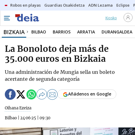
Robos en playas
Guardias Osakidetza
ADN Lezama
Eclipse
Kiosko
BIZKAIA
BILBAO
BARRIOS
ARRATIA
DURANGALDEA
La Bonoloto deja más de
35.000 euros en Bizkaia
Una administración de Mungia sella un boleto
acertante de segunda categoría
Añádenos en Google
Oihana Ezeiza
Bilbao
|
24·06·25
|
09:30