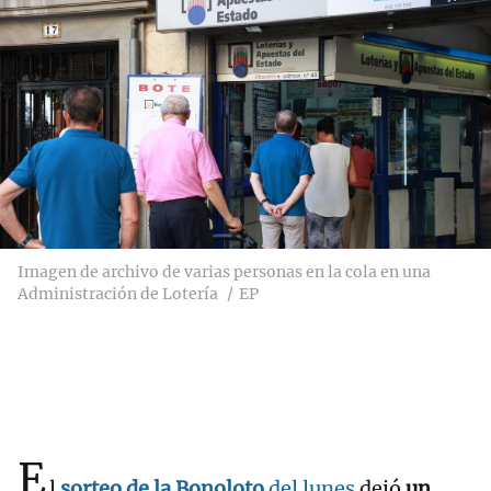
Imagen de archivo de varias personas en la cola en una
Administración de Lotería
EP
E
l
sorteo de la Bonoloto
del lunes
dejó
un