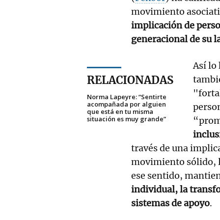
movimiento asociativ
implicación de perso
generacional de su la
Así lo
RELACIONADAS
tambié
"forta
Norma Lapeyre: “Sentirte
acompañada por alguien
perso
que está en tu misma
situación es muy grande”
“prom
inclus
través de una implica
movimiento sólido, 
ese sentido, mantie
individual, la trans
sistemas de apoyo
.