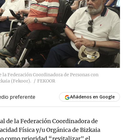
 la Federación Coordinadora de Personas con
zkaia (Fekoor).
FEKOOR
dio preferente
Añádenos en Google
al de la Federación Coordinadora de
cidad Física y/u Orgánica de Bizkaia
do como prioridad “revitalizar" el