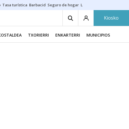
o
Tasa turística
Barbacid
Seguro de hogar
Lío Athletic-Osasuna
Mast
Kiosko
KOSTALDEA
TXORIERRI
ENKARTERRI
MUNICIPIOS