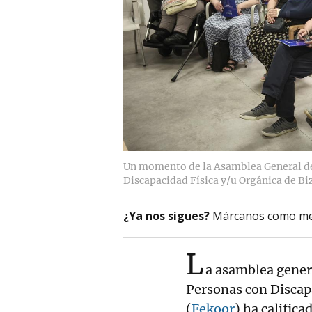
Un momento de la Asamblea General de
Discapacidad Física y/u Orgánica de Bi
¿Ya nos sigues?
Márcanos como me
L
a asamblea gener
Personas con Discapa
(
Fekoor
) ha califica