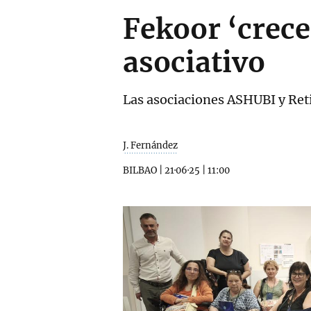
Fekoor ‘crece
asociativo
Las asociaciones ASHUBI y Retin
J. Fernández
BILBAO
|
21·06·25
|
11:00