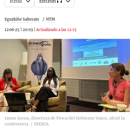
Itzuli
Entzun
Eguzkiñe Salterain
NTM
12·06·25
|
20:03
|
Actualizado a las 12:15
Ixone Soroa, directora de Pesca del Gobierno Vasco, abrió la
conferencia
IREKIA