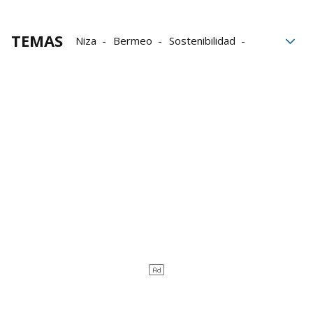
TEMAS
Niza
Bermeo
Sostenibilidad
Atunero vasco
pesca
Objetivos de Desarrollo Sostenible
ODS