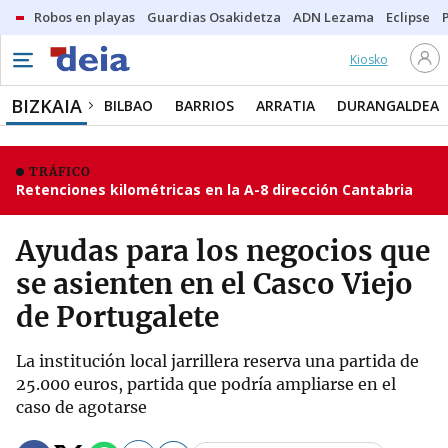
Robos en playas
Guardias Osakidetza
ADN Lezama
Eclipse
Kiosko
BIZKAIA
BILBAO
BARRIOS
ARRATIA
DURANGALDEA
TRÁFICO
Retenciones kilométricas en la A-8 dirección Cantabria
Ayudas para los negocios que
se asienten en el Casco Viejo
de Portugalete
La institución local jarrillera reserva una partida de
25.000 euros, partida que podría ampliarse en el
caso de agotarse