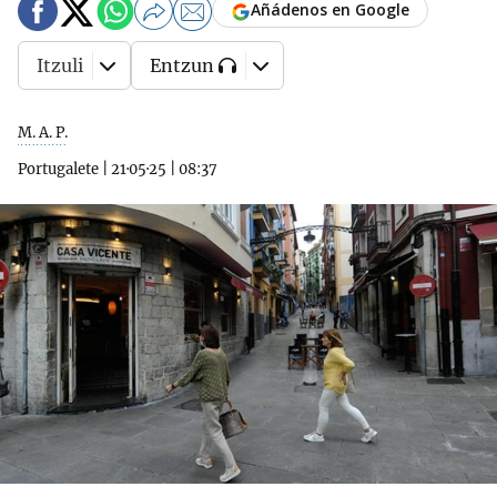
Añádenos en Google
Itzuli
Entzun
M. A. P.
Portugalete
|
21·05·25
|
08:37