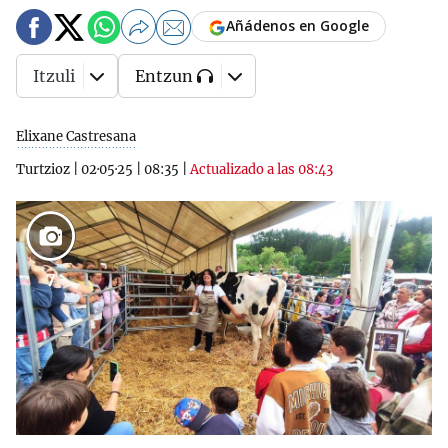
Añádenos en Google
Itzuli
Entzun
Elixane Castresana
Turtzioz
|
02·05·25
|
08:35
|
Actualizado a las 08:43
7