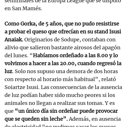
semifinales de la Europa League que se disputó
en San Mamés.
Como Gorka, de 5 años, que no pudo resistirse
a probar el queso que ofrecían en su stand Isusi
Anaiak.
Originarios de Sodupe, contaban con
alivio que salieron bastante airosos del apagón
del lunes. “
Habíamos ordeñado a las 8.00 y lo
volvimos a hacer a las 20.00, cuando regresó la
luz
. Solo nos supuso una demora de dos horas
con respecto al horario más habitual”, relató
Soiartze Isusi. Las consecuencias de la ausencia
de luz podían haber sido mucho peores si los
animales no llegan a realizar sus tomas. Y es
que
“un único día sin ordeñar puede provocar
que se queden sin leche”.
Además, en ausencia
de electricidad “no pudimos sacar los quesos