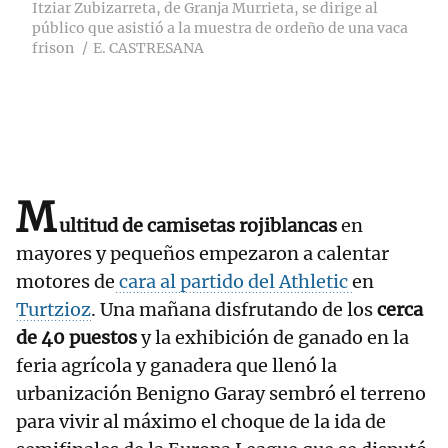
Itziar Zubizarreta, de Granja Murrieta, se dirige al
público que asistió a la muestra de ordeño de una vaca
frison
E. CASTRESANA
M
ultitud de camisetas rojiblancas
en
mayores y pequeños empezaron a calentar
motores de
cara al partido del Athletic
en
Turtzioz
. Una mañana disfrutando de los
cerca
de 40 puestos
y la exhibición de ganado en la
feria agrícola y ganadera que llenó la
urbanización Benigno Garay sembró el terreno
para vivir al máximo el choque de la ida de