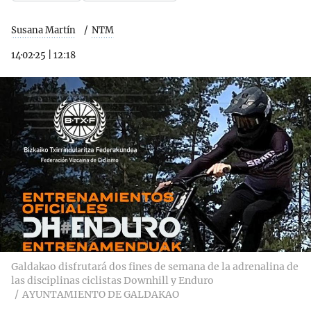
Susana Martín
NTM
14·02·25
|
12:18
Galdakao disfrutará dos fines de semana de la adrenalina de
las disciplinas ciclistas Downhill y Enduro
AYUNTAMIENTO DE GALDAKAO