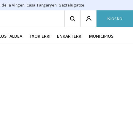
 de la Virgen
Casa Targaryen
Gaztelugatxe
Athletic
Aste Nagusia
C
Kiosko
KOSTALDEA
TXORIERRI
ENKARTERRI
MUNICIPIOS