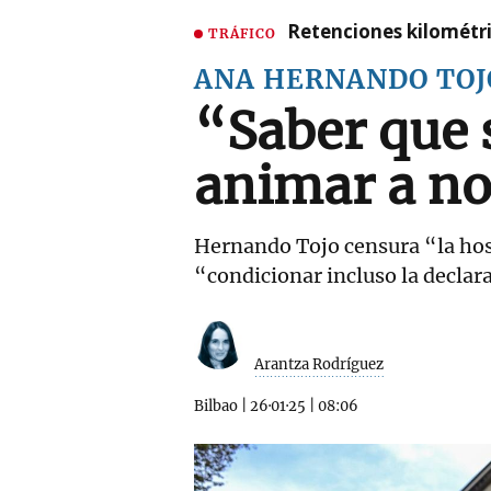
Retenciones kilométri
TRÁFICO
ANA HERNANDO TOJ
“Saber que 
animar a n
Hernando Tojo censura “la host
“condicionar incluso la declar
Arantza Rodríguez
Bilbao
|
26·01·25
|
08:06