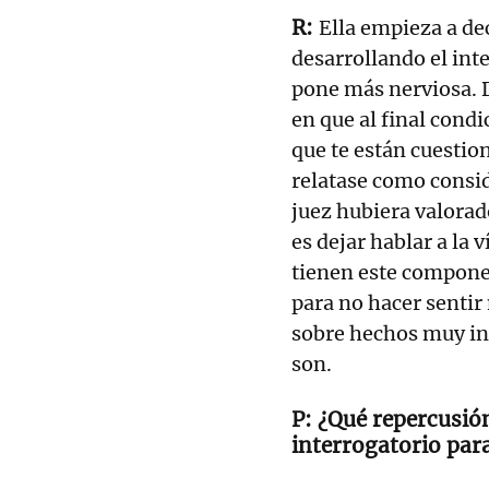
Ella empieza a dec
desarrollando el int
pone más nerviosa. D
en que al final cond
que te están cuestion
relatase como consid
juez hubiera valorad
es dejar hablar a la 
tienen este compone
para no hacer sentir
sobre hechos muy inc
son.
¿Qué repercusión
interrogatorio para