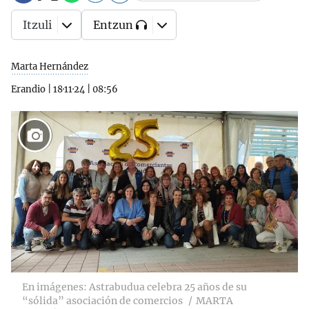
Itzuli
Entzun
Marta Hernández
Erandio
|
18·11·24
|
08:56
4
En imágenes: Astrabudua celebra 25 años de su
“sólida” asociación de comercios
MARTA