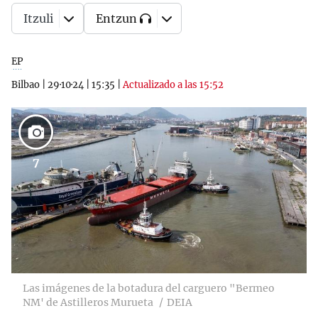
Itzuli
Entzun
EP
Bilbao
|
29·10·24
|
15:35
|
Actualizado a las 15:52
7
Las imágenes de la botadura del carguero "Bermeo
NM' de Astilleros Murueta
DEIA