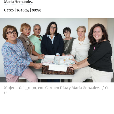
Marta Hernández
Getxo
|
16·10·24
|
08:53
Mujeres del grupo, con Carmen Díaz y María González.
G.
U.