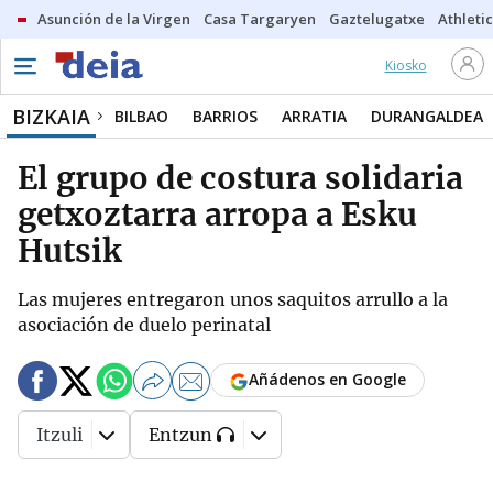
Asunción de la Virgen
Casa Targaryen
Gaztelugatxe
Athletic
Kiosko
BIZKAIA
BILBAO
BARRIOS
ARRATIA
DURANGALDEA
El grupo de costura solidaria
getxoztarra arropa a Esku
Hutsik
Las mujeres entregaron unos saquitos arrullo a la
asociación de duelo perinatal
Añádenos en Google
Itzuli
Entzun