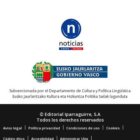
Subvencionada por el Departamento de Cultura y Política Lingüística
Eusko Jaurlaritzako Kultura eta Hizkuntza Politika Sailak lagunduta
© Editorial Iparraguirre, S.A
Todos los derechos reservados
Aviso legal
Política privacidad
Condiciones de uso
Cookies
Código ético
Accesibilidad
Administrar Utiq