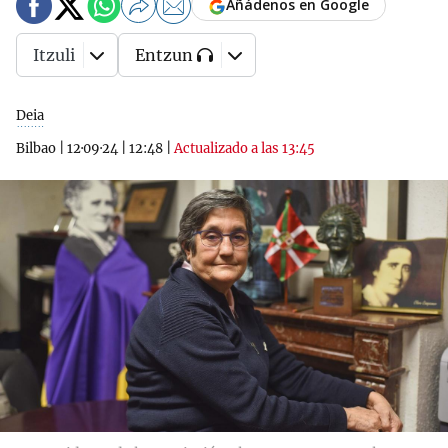
Añádenos en Google
Itzuli
Entzun
Deia
Bilbao
|
12·09·24
|
12:48
|
Actualizado a las 13:45