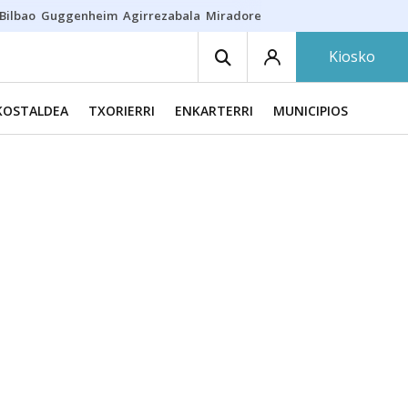
Bilbao
Guggenheim
Agirrezabala
Miradores en Bilbao
Arrese
Sequí
Kiosko
KOSTALDEA
TXORIERRI
ENKARTERRI
MUNICIPIOS