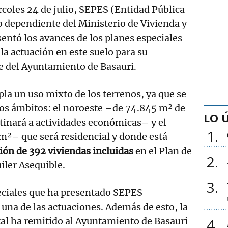
rcoles 24 de julio, SEPES (Entidad Pública
 dependiente del Ministerio de Vivienda y
ntó los avances de los planes especiales
 la actuación en este suelo para su
e del Ayuntamiento de Basauri.
pla un uso mixto de los terrenos, ya que se
dos ámbitos: el noroeste –de 74.845 m² de
LO 
stinará a actividades económicas– y el
1
m²– que será residencial y donde está
ión de 392 viviendas incluidas
en el Plan de
2
iler Asequible.
3
eciales que ha presentado SEPES
una de las actuaciones. Además de esto, la
tal ha remitido al Ayuntamiento de Basauri
4