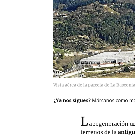
Vista aérea de la parcela de La Basconia
¿Ya nos sigues?
Márcanos como me
L
a regeneración ur
terrenos de la
antigu