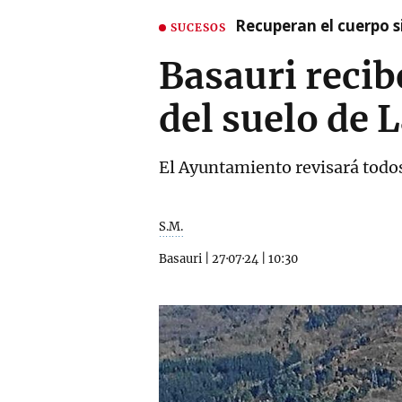
Recuperan el cuerpo si
SUCESOS
Basauri recib
del suelo de 
El Ayuntamiento revisará todos
S.M.
Basauri
|
27·07·24
|
10:30