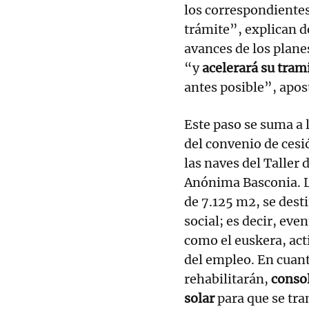
los correspondiente
trámite”, explican de
avances de los plane
“y
acelerará su tram
antes posible”, apos
Este paso se suma a 
del convenio de cesi
las naves del Taller
Anónima Basconia. Lo
de 7.125 m2, se desti
social; es decir, even
como el euskera, act
del empleo. En cuanto
rehabilitarán,
consol
solar
para que se tra