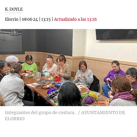
K. DOYLE
Elorrio
|
08·06·24
|
13:15
|
Actualizado a las 13:16
Integrantes del grupo de costura.
AYUNTAMIENTO DE
ELORRIO