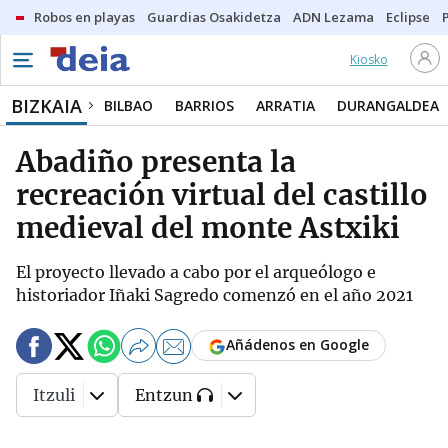
Robos en playas
Guardias Osakidetza
ADN Lezama
Eclipse
Kiosko
BIZKAIA
BILBAO
BARRIOS
ARRATIA
DURANGALDEA
Abadiño presenta la
recreación virtual del castillo
medieval del monte Astxiki
El proyecto llevado a cabo por el arqueólogo e
historiador Iñaki Sagredo comenzó en el año 2021
Añádenos en Google
Itzuli
Entzun